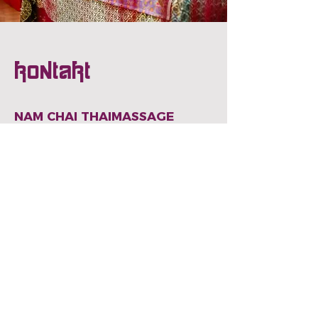
Kontakt
NAM CHAI THAIMASSAGE
Hauptstraße 40
93128 Regenstauf
Sie erreichen uns telefonisch:
09402 /
781 98 09
0162 /
72 03 296
Öffnungszeiten:
Montag – Freitag: 10:00 – 20:00 Uhr
Samstag: 10:00 – 18:00 Uhr
Und nach individueller